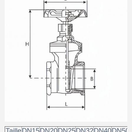
SOUMETTRE
Taille
DN15
DN20
DN25
DN32
DN40
DN50