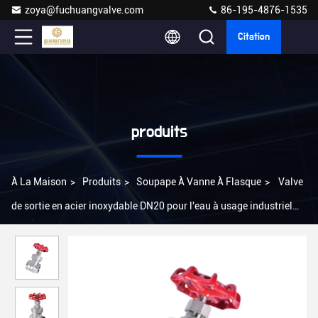
zoya@fuchuangvalve.com
86-195-4876-1535
Citation
produits
À La Maison
>
Produits
>
Soupape À Vanne À Flasque
>
Valve
de sortie en acier inoxydable DN20 pour l'eau à usage industriel
SS304 fileté