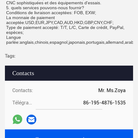
CNC sophistiquées et des équipements d'essais.
5. quels services pouvons-nous fournir?
Conditions de livraison acceptées: FOB, EXW;
La monnaie de paiement
acceptée:USD,EUR,JPY,CAD,AUD,HKD,GBP,CNY,CHF;
Type de paiement accepté: T/T, L/C, Carte de crédit, PayPal,
espèces;
Langue
parlée:anglais,chinois,espagnol,japonais,portugais,allemand,arabe,f
Tags:
Contacts
Contacts:
Mr. Ms.Zoya
Télégramme:
86-195-4876-1535