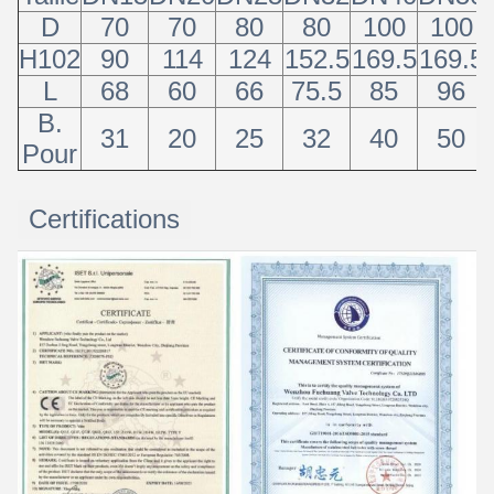
D
70
70
80
80
100
100
H102
90
114
124
152.5
169.5
169.5
L
68
60
66
75.5
85
96
B.
31
20
25
32
40
50
Pour
Certifications