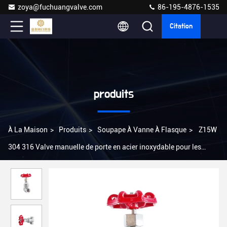
zoya@fuchuangvalve.com
86-195-4876-1535
Citation
produits
À La Maison
>
Produits
>
Soupape À Vanne À Flasque
>
Z15W
304 316 Valve manuelle de porte en acier inoxydable pour les
milieux d'eau et norme ISO 9001