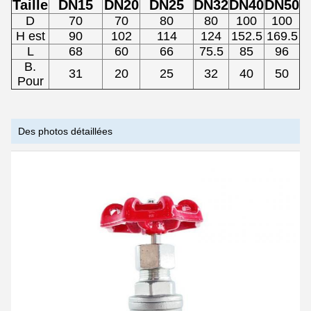
Taille
DN15
DN20
DN25
DN32
DN40
DN50
D
70
70
80
80
100
100
H est
90
102
114
124
152.5
169.5
L
68
60
66
75.5
85
96
B.
31
20
25
32
40
50
Pour
Des photos détaillées