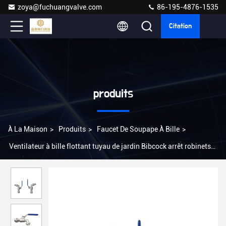
zoya@fuchuangvalve.com
86-195-4876-1535
Citation
produits
À La Maison
>
Produits
>
Faucet De Soupape À Bille
>
Ventilateur à bille flottant tuyau de jardin Bibcock arrêt robinets
personnalisation en acier inoxydable forgé