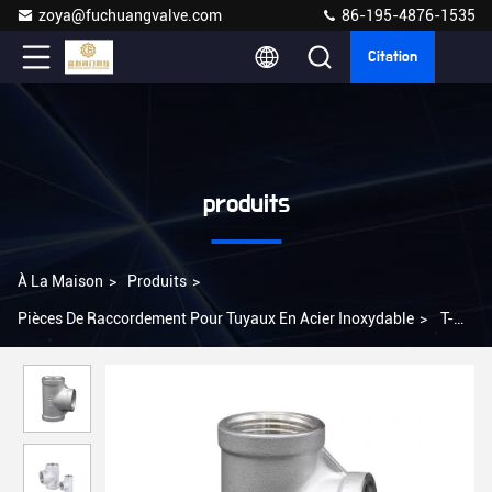
zoya@fuchuangvalve.com
86-195-4876-1535
Citation
produits
À La Maison
>
Produits
>
Pièces De Raccordement Pour Tuyaux En Acier Inoxydable
>
T-
shirt en acier inoxydable forgé à connexion masculine pour tuyaux
d'eau et connexion de connexion