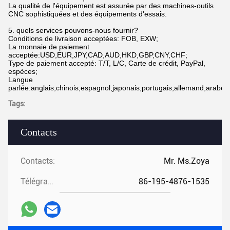
La qualité de l'équipement est assurée par des machines-outils
CNC sophistiquées et des équipements d'essais.
5. quels services pouvons-nous fournir?
Conditions de livraison acceptées: FOB, EXW;
La monnaie de paiement
acceptée:USD,EUR,JPY,CAD,AUD,HKD,GBP,CNY,CHF;
Type de paiement accepté: T/T, L/C, Carte de crédit, PayPal,
espèces;
Langue
parlée:anglais,chinois,espagnol,japonais,portugais,allemand,arabe,fr
Tags:
Contacts
Contacts:
Mr. Ms.Zoya
Télégramme:
86-195-4876-1535