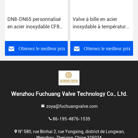
DN8-DN65 personnalisé
Valve à bille en acier
en acier inoxydable CF8
inoxydable à température
CF8m Fin de fil L/T Port
normale avec fils BSPT
Valve à bille à trois voies
Obtenez le meilleur prix
Obtenez le meilleur prix
Wenzhou Fuchuang Valve Technology Co., Ltd.
zoya@fuchuangvalve.com
86-195-4876-1535
N° 580, rue Binhai 2, rue Yongxing, district de Longwan,
Wenzhou, Zhejiang, Chine 325024