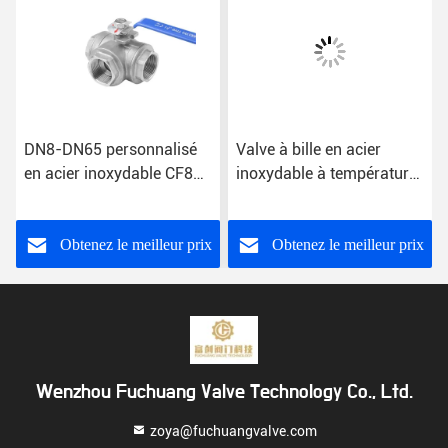
DN8-DN65 personnalisé
Valve à bille en acier
en acier inoxydable CF8
inoxydable à température
CF8m Fin de fil L/T Port
normale avec fils BSPT
Valve à bille à trois voies
Obtenez le meilleur prix
Obtenez le meilleur prix
Wenzhou Fuchuang Valve Technology Co., Ltd.
zoya@fuchuangvalve.com