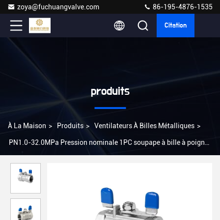
zoya@fuchuangvalve.com
86-195-4876-1535
Citation
produits
À La Maison
>
Produits
>
Ventilateurs À Billes Métalliques
>
PN1.0-32.0MPa Pression nominale 1PC soupape à bille à poignée
papillon en acier 201/304/316