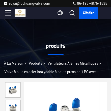
zoya@fuchuangvalve.com
86-195-4876-1535
Citation
produits
À La Maison
>
Produits
>
Ventilateurs À Billes Métalliques
>
Valve à bille en acier inoxydable à haute pression 1 PC avec
poignée papillon Pn16 Modèle N° Q11F-16P