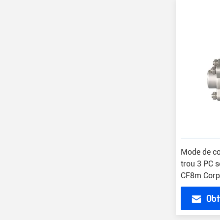
Mode de co
trou 3 PC 
CF8m Corp
bille liquide
Obt