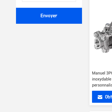
Envoyer
Manuel 3PC
inoxydable 
personnali
industrielle
Obt