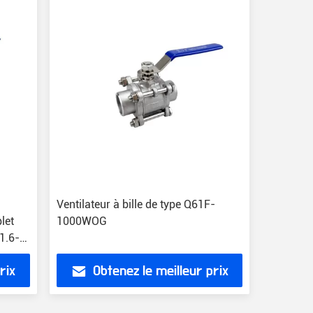
Ventilateur à bille de type Q61F-
let
1000WOG
1.6-
rix
Obtenez le meilleur prix