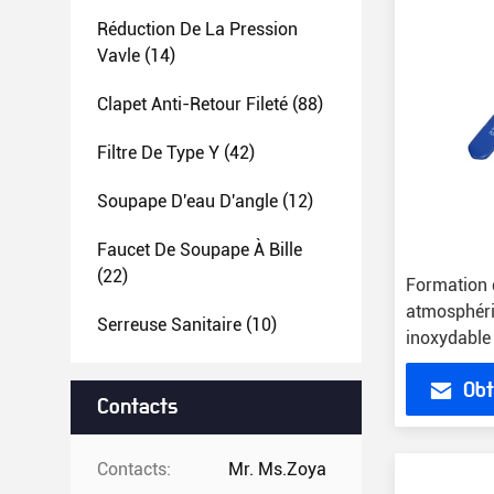
Réduction De La Pression
Vavle
(14)
Clapet Anti-Retour Fileté
(88)
Filtre De Type Y
(42)
Soupape D'eau D'angle
(12)
Faucet De Soupape À Bille
(22)
Formation 
atmosphériq
Serreuse Sanitaire
(10)
inoxydable
poignée
Obt
Contacts
Contacts:
Mr. Ms.Zoya