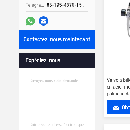
Télégramme:
86-195-4876-1535
Contactez-nous maintenant
Expédiez-nous
Valve à bil
en acier i
politique 
jours
Obt