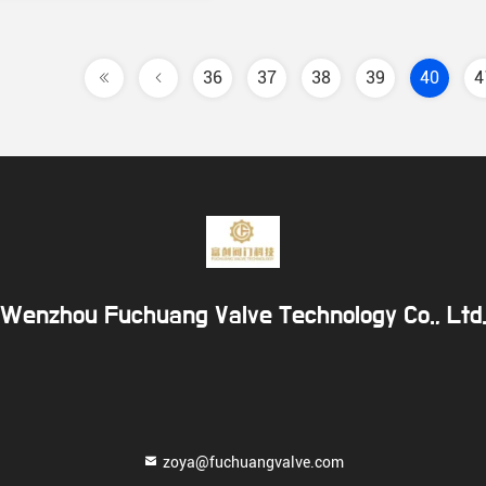
36
37
38
39
40
4
Wenzhou Fuchuang Valve Technology Co., Ltd
zoya@fuchuangvalve.com