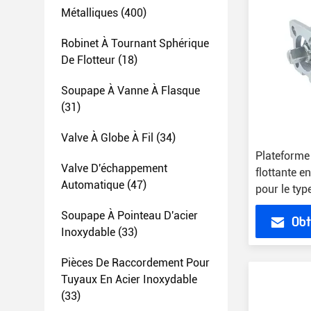
Métalliques
(400)
Robinet À Tournant Sphérique
De Flotteur
(18)
Soupape À Vanne À Flasque
(31)
Valve À Globe À Fil
(34)
Plateforme 
Valve D'échappement
flottante e
Automatique
(47)
pour le type
Soupape À Pointeau D'acier
Obt
Inoxydable
(33)
Pièces De Raccordement Pour
Tuyaux En Acier Inoxydable
(33)